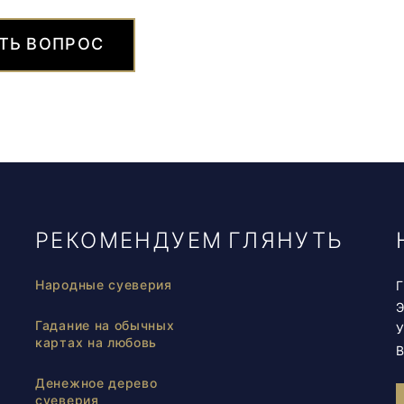
ТЬ ВОПРОС
РЕКОМЕНДУЕМ ГЛЯНУТЬ
Народные суеверия
Г
Гадание на обычных
У
картах на любовь
В
Денежное дерево
суеверия