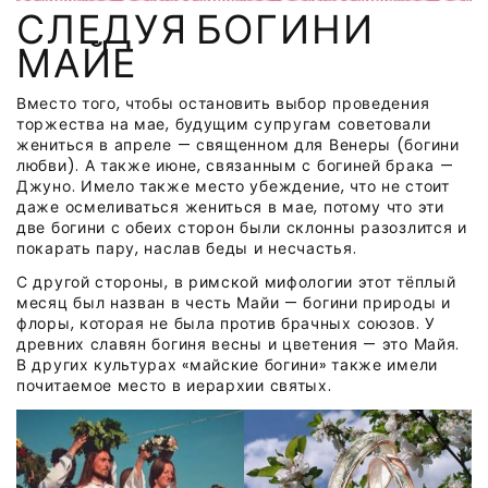
СЛЕДУЯ БОГИНИ
МАЙЕ
Вместо того, чтобы остановить выбор проведения
торжества на мае, будущим супругам советовали
жениться в апреле — священном для Венеры (богини
любви). А также июне, связанным с богиней брака —
Джуно. Имело также место убеждение, что не стоит
даже осмеливаться жениться в мае, потому что эти
две богини с обеих сторон были склонны разозлится и
покарать пару, наслав беды и несчастья.
С другой стороны, в римской мифологии этот тёплый
месяц был назван в честь Майи — богини природы и
флоры, которая не была против брачных союзов. У
древних славян богиня весны и цветения — это Майя.
В других культурах «майские богини» также имели
почитаемое место в иерархии святых.