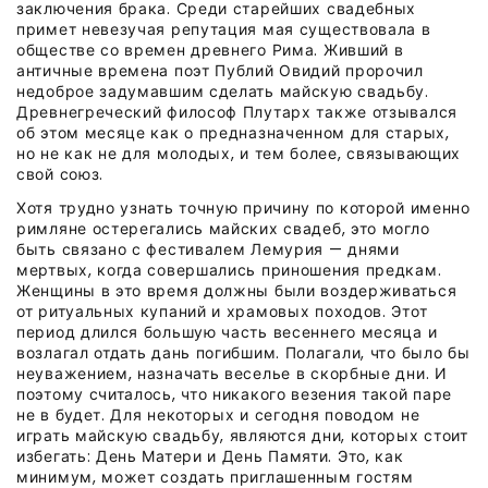
заключения брака. Среди старейших свадебных
примет невезучая репутация мая существовала в
обществе со времен древнего Рима. Живший в
античные времена поэт Публий Овидий пророчил
недоброе задумавшим сделать майскую свадьбу.
Древнегреческий философ Плутарх также отзывался
об этом месяце как о предназначенном для старых,
но не как не для молодых, и тем более, связывающих
свой союз.
Хотя трудно узнать точную причину по которой именно
римляне остерегались майских свадеб, это могло
быть связано с фестивалем Лемурия — днями
мертвых, когда совершались приношения предкам.
Женщины в это время должны были воздерживаться
от ритуальных купаний и храмовых походов. Этот
период длился большую часть весеннего месяца и
возлагал отдать дань погибшим. Полагали, что было бы
неуважением, назначать веселье в скорбные дни. И
поэтому считалось, что никакого везения такой паре
не в будет. Для некоторых и сегодня поводом не
играть майскую свадьбу, являются дни, которых стоит
избегать: День Матери и День Памяти. Это, как
минимум, может создать приглашенным гостям