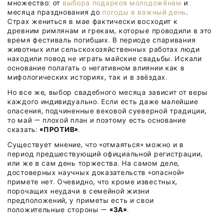
множество: от
выбора подарков молодожёнам
и
месяца празднования до
погоды в важный день
.
Страх жениться в мае фактически восходит к
древним римлянам и грекам, которые проводили в это
время фестиваль погибших. В периоде спаривания
животных или сельскохозяйственных работах люди
находили повод не играть майские свадьбы. Искали
основание полагать о негативном влиянии как в
мифологических историях, так и в звёздах.
Но все же, выбор свадебного месяца зависит от веры
каждого индивидуально. Если есть даже малейшие
опасения, подчиненные вековой суеверной традиции,
то май — плохой план и поэтому есть основание
сказать:
«ПРОТИВ»
.
Существует мнение, что «отмаяться» можно и в
период предшествующий официальной регистрации,
или же в сам день торжества. На самом деле,
достоверных научных доказательств «опасной»
примете нет. Очевидно, что кроме известных,
порочащих неудачи в семейной жизни
предположений, у приметы есть и свои
положительные стороны —
«ЗА»
.