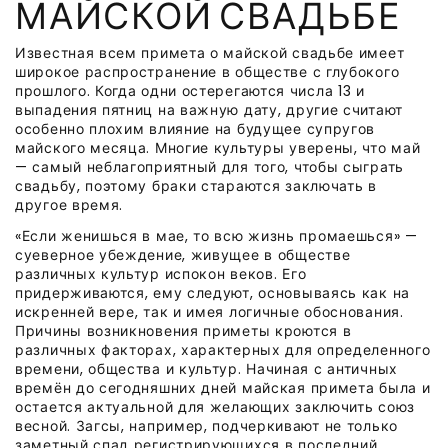
МАЙСКОЙ СВАДЬБЕ
Известная всем примета о майской свадьбе имеет
широкое распространение в обществе с глубокого
прошлого. Когда одни остерегаются числа 13 и
выпадения пятниц на важную дату, другие считают
особенно плохим влияние на будущее супругов
майского месяца. Многие культуры уверены, что май
— самый неблагоприятный для того, чтобы сыграть
свадьбу, поэтому браки стараются заключать в
другое время.
«Если женишься в мае, то всю жизнь промаешься» —
суеверное убеждение, живущее в обществе
различных культур испокон веков. Его
придерживаются, ему следуют, основываясь как на
искренней вере, так и имея логичные обоснования.
Причины возникновения приметы кроются в
различных факторах, характерных для определенного
времени, общества и культур. Начиная с античных
времён до сегодняшних дней майская примета была и
остается актуальной для желающих заключить союз
весной. Загсы, например, подчеркивают не только
заметный спад регистрирующихся в последний