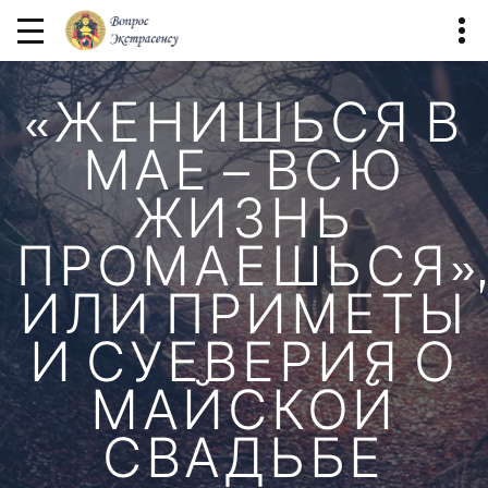
«ЖЕНИШЬСЯ В
МАЕ — ВСЮ
ЖИЗНЬ
ПРОМАЕШЬСЯ»
ИЛИ ПРИМЕТЫ
И СУЕВЕРИЯ О
МАЙСКОЙ
СВАДЬБЕ