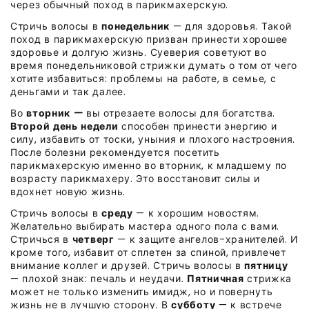
через обычный поход в парикмахерскую.
Стричь волосы в
понедельник
— для здоровья. Такой
поход в парикмахерскую призван принести хорошее
здоровье и долгую жизнь.
Суеверия советуют во
время понедельниковой стрижки думать о том от чего
хотите избавиться: проблемы на работе, в семье, с
деньгами и так далее.
Во
вторник —
вы отрезаете волосы для богатства.
Второй день недели
способен принести энергию и
силу, избавить от тоски, уныния и плохого настроения.
После болезни рекомендуется посетить
парикмахерскую именно во вторник, к младшему по
возрасту парикмахеру.
Это восстановит силы и
вдохнет новую жизнь.
Стричь волосы в
среду
— к хорошим новостям.
Желательно выбирать мастера одного пола с вами.
Стричься в
четверг
— к защите ангелов-хранителей. И
кроме того, избавит от сплетен за спиной, привлечет
внимание коллег и друзей.
Стричь волосы в
пятницу
— плохой знак: печаль и неудачи.
Пятничная
стрижка
может не только изменить имидж, но и повернуть
жизнь не в лучшую сторону. В
субботу
— к встрече