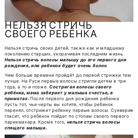
НЕЛЬЗЯ СТРИЧЬ
СВОЕГО РЕБЁНКА
Нельзя стричь своих детей, также как и младшему
поколению старших, укорачивая последним жизнь.
Н
ельзя стричь волосы малышу до его первого дня
рождения, или ребенок будет очень болен
.
Чем больше времени пройдёт до первой стрижки тем
лучше. На Руси первые волосы стригли детям в три
года, а то и позже.
Состригая волосы своего
ребёнка, мама забирает у малыша счастье, в
приметах.
После первого дня рождения ребенка
пусть тот, чьи черты вы хотите, чтобы ребенок
перенял, отстрижет ребенку первые волосы. Суеверие
гласит, что ребенок пойдет по стопам своего первого
парикмахера. Кроме того,
нельзя стричь волосы
спящего малыша.