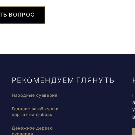
ТЬ ВОПРОС
РЕКОМЕНДУЕМ ГЛЯНУТЬ
Народные суеверия
Г
Гадание на обычных
У
картах на любовь
В
Денежное дерево
суеверия