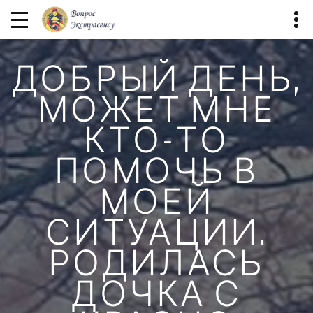
ДОБРЫЙ ДЕНЬ,
МОЖЕТ МНЕ
КТО-ТО
ПОМОЧЬ В
МОЕЙ
СИТУАЦИИ.
РОДИЛАСЬ
ДОЧКА С