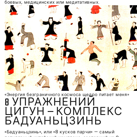
боевых, медицинских или медитативных.
«Энергия безграничного космоса щедро питает меня»
8 УПРАЖНЕНИЙ
ЦИГУН — КОМПЛЕКС
БАДУАНЬЦЗИНЬ
«Бадуаньцзинь», или «8 кусков парчи» — самый