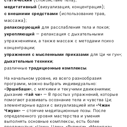
медитативный
(визуализация, концентрация);
с внешними средствами
(использование трав,
массажа);
релаксирующий
для расслабления тела и покоя;
укрепляющий
— релаксация с дыхательными
упражнениями, а также массаж с методами психо
концентрации;
упражнения с мысленными приказами
для Ци «и гун»;
дыхательные техники
;
различные
традиционные комплексы
.
На начальном уровне, из всего разнообразия
программ, можно выбрать индивидуально:
«
Эршибаши
», с мягкими и текучими движениями;
дыхание «
тай чи
» — 8 простых упражнений, которые
помогают развивать осознание тела и чувства Ци;
элементарные вдохи с визуализацией или «
Чжан
Чжуан
» — стоячие медитационные позы. После
определенного уровня мастерства и умения
выполнять основные комплексы, есть более
продвинутые: «Цзинь Цзин», «Рулинги», «Меридиан