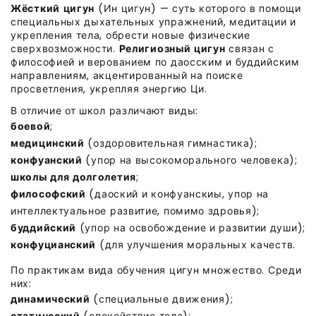
Жёсткий цигун
(Ин цигун) — суть которого в помощи
специальных дыхательных упражнений, медитации и
укрепления тела, обрести новые физические
сверхвозможности.
Религиозный цигун
связан с
философией и верованием по даосским и буддийским
направлениям, акцентированный на поиске
просветления, укрепляя энергию Ци.
В отличие от школ различают виды:
боевой
;
медицинский
(оздоровительная гимнастика);
конфуанский
(упор на высокоморального человека);
школы для долголетия
;
философский
(даоский и конфуанскиы, упор на
интеллектуальное развитие, помимо здровья);
буддийский
(упор на освобождение и развитии души);
конфуцианский
(для улучшения моральных качеств.
По практикам вида обучения цигун множество. Среди
них:
динамический
(специальные движения);
статический
(спокойствие тела);