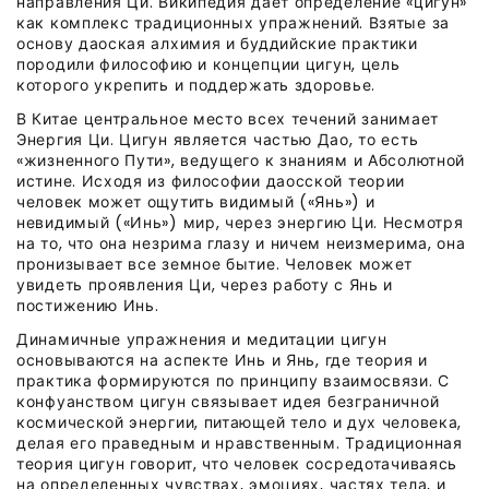
направления Ци. Википедия даёт определение «цигун»
как комплекс традиционных упражнений. Взятые за
основу даоская алхимия и буддийские практики
породили философию и концепции цигун, цель
которого укрепить и поддержать здоровье.
В Китае центральное место всех течений занимает
Энергия Ци. Цигун является частью Дао, то есть
«жизненного Пути», ведущего к знаниям и Абсолютной
истине. Исходя из философии даосской теории
человек может ощутить видимый («Янь») и
невидимый («Инь») мир, через энергию Ци. Несмотря
на то, что она незрима глазу и ничем неизмерима, она
пронизывает все земное бытие. Человек может
увидеть проявления Ци, через работу с Янь и
постижению Инь.
Динамичные упражнения и медитации цигун
основываются на аспекте Инь и Янь, где теория и
практика формируются по принципу взаимосвязи. С
конфуанством цигун связывает идея безграничной
космической энергии, питающей тело и дух человека,
делая его праведным и нравственным. Традиционная
теория цигун говорит, что человек сосредотачиваясь
на определенных чувствах, эмоциях, частях тела, и