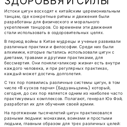
ЗДОРОВЬЯ И СИЛЫ
Истоки цигун восходят к китайским церемониальным
танцам, где конкретные ритмы и движения были
разработаны для физического и морального
укрепления танцоров. Со временем эти движения
стали использовать в оздоровительных целях.
В период войны в Китае мудрецы и ученые развивали
различные практики и философии. Среди них были
алхимики, которые пытались использовали цигун с
диетами, травами и другими практиками, для
бессмертия. Они поняли:»эликсир жизни» есть внутри
каждого человека, и при регулярных практиках,
каждый может достичь долголетия.
С тех пор появились различные системы цигун, в том
числе «8 кусков парчи» (Бадуаньцзинь) который,
сегодня, до сих пор является одним из наиболее часто
практикуемых комплексов. Полагают, генерал Юэ Фэй,
разработал их для обучения своей армии.
На протяжении тысячелетий цигун практиковался
разными людьми: монахами, воинами и простыми
людьми, главным образом для трех различных целей: